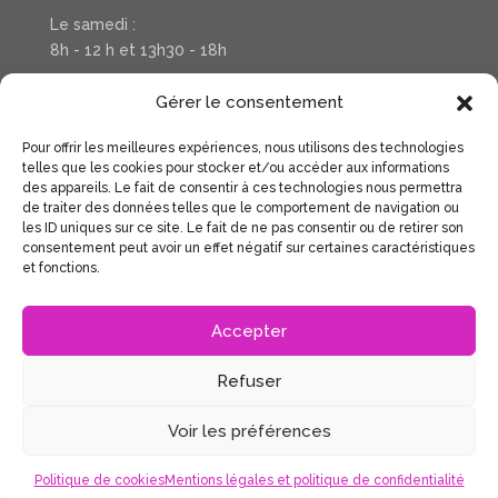
Le samedi :
8h - 12 h et 13h30 - 18h
Téléphone : 03 20 37 31 78
Gérer le consentement
Pour offrir les meilleures expériences, nous utilisons des technologies
Suivez la vie de votre salon sur Facebook
telles que les cookies pour stocker et/ou accéder aux informations
des appareils. Le fait de consentir à ces technologies nous permettra
de traiter des données telles que le comportement de navigation ou
les ID uniques sur ce site. Le fait de ne pas consentir ou de retirer son
consentement peut avoir un effet négatif sur certaines caractéristiques
et fonctions.
Accepter
Accueil
Coiffure Dames
Coiffure Hommes
Enfants et adolescents
Refuser
Mentions légales et politique de confidentialité
Politique de cookies (UE)
Voir les préférences
Clair Obscur Haubourdin
Politique de cookies
Mentions légales et politique de confidentialité