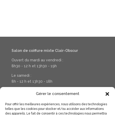
Salon de coiffure mixte Clair-Obscur
Ouvert du mardi au vendredi :
8h30 - 12 h et 13h30 - 19h
Le samedi :
8h - 12 h et 13h30 - 18h
Téléphone : 03 20 37 31 78
Gérer le consentement
Pour offrir les meilleures expériences, nous utilisons des technologies
Suivez la vie de votre salon sur Facebook
telles que les cookies pour stocker et/ou accéder aux informations
des appareils. Le fait de consentir à ces technologies nous permettra