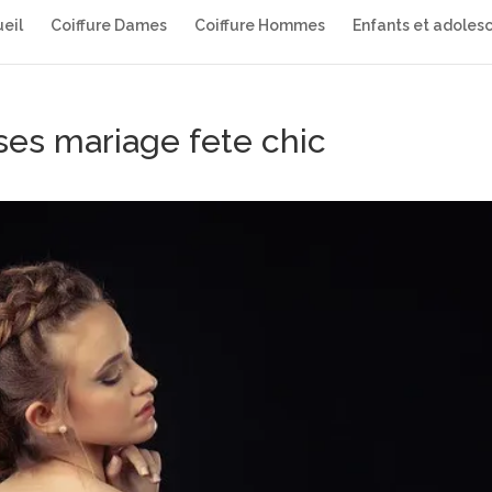
eil
Coiffure Dames
Coiffure Hommes
Enfants et adoles
ses mariage fete chic