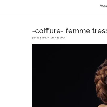
Accu
-coiffure- femme tres
par
admin5877
|
Juin 19, 2023