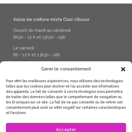
Salon de coiffure mixte Clair-Obscur
Ouvert du mardi au vendredi :
8h30 - 12 h et 13h30 - 19h
Le samedi :
8h - 12 h et 13h30 - 18h
Téléphone : 03 20 37 31 78
Gérer le consentement
Pour offrir les meilleures expériences, nous utilisons des technologies
Suivez la vie de votre salon sur Facebook
telles que les cookies pour stocker et/ou accéder aux informations
des appareils. Le fait de consentir à ces technologies nous permettra
de traiter des données telles que le comportement de navigation ou
les ID uniques sur ce site. Le fait de ne pas consentir ou de retirer son
consentement peut avoir un effet négatif sur certaines caractéristiques
et fonctions.
Accepter