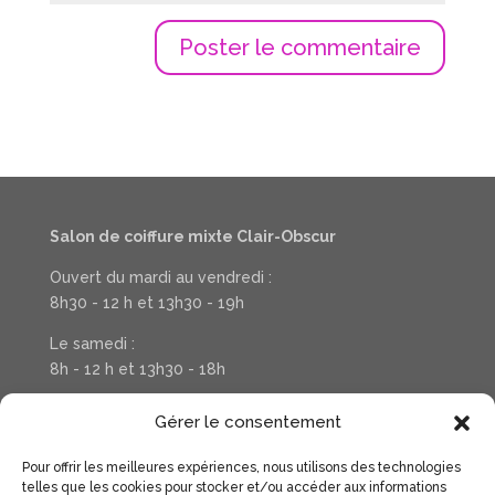
Salon de coiffure mixte Clair-Obscur
Ouvert du mardi au vendredi :
8h30 - 12 h et 13h30 - 19h
Le samedi :
8h - 12 h et 13h30 - 18h
Téléphone : 03 20 37 31 78
Gérer le consentement
Pour offrir les meilleures expériences, nous utilisons des technologies
Suivez la vie de votre salon sur Facebook
telles que les cookies pour stocker et/ou accéder aux informations