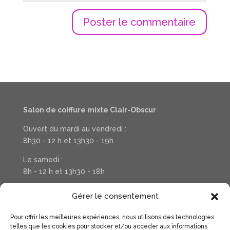
Salon de coiffure mixte Clair-Obscur
Ouvert du mardi au vendredi :
8h30 - 12 h et 13h30 - 19h
Le samedi :
8h - 12 h et 13h30 - 18h
Téléphone : 03 20 37 31 78
Gérer le consentement
Pour offrir les meilleures expériences, nous utilisons des technologies
Suivez la vie de votre salon sur Facebook
telles que les cookies pour stocker et/ou accéder aux informations