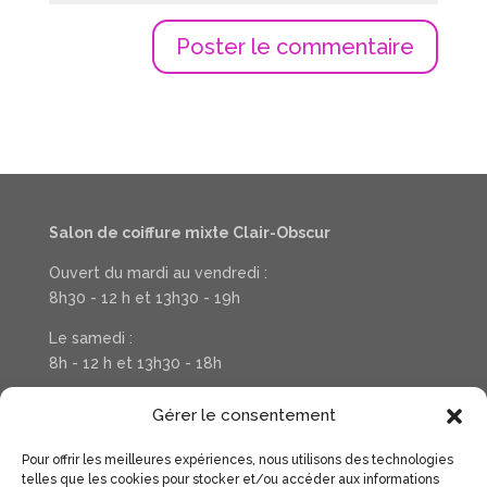
Salon de coiffure mixte Clair-Obscur
Ouvert du mardi au vendredi :
8h30 - 12 h et 13h30 - 19h
Le samedi :
8h - 12 h et 13h30 - 18h
Téléphone : 03 20 37 31 78
Gérer le consentement
Pour offrir les meilleures expériences, nous utilisons des technologies
Suivez la vie de votre salon sur Facebook
telles que les cookies pour stocker et/ou accéder aux informations