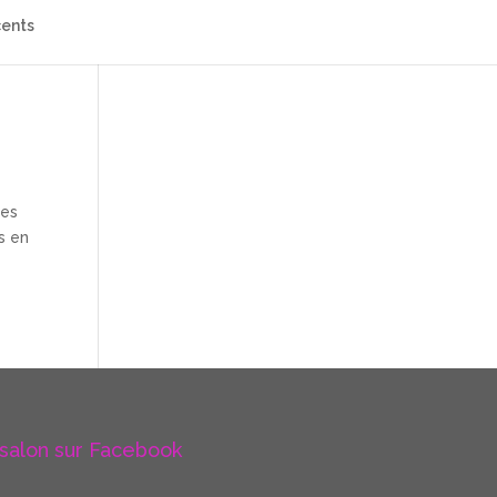
cents
ues
s en
 salon sur Facebook