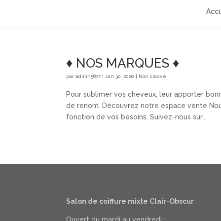
Accu
♦ NOS MARQUES ♦
par
admin5877
|
Jan 30, 2020
|
Non classé
Pour sublimer vos cheveux, leur apporter bonn
de renom. Découvrez notre espace vente Nous 
fonction de vos besoins. Suivez-nous sur...
Salon de coiffure mixte Clair-Obscur
Ouvert du mardi au vendredi :