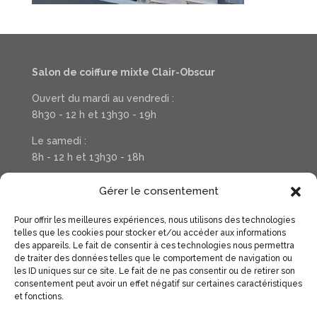
Salon de coiffure mixte Clair-Obscur
Ouvert du mardi au vendredi :
8h30 - 12 h et 13h30 - 19h
Le samedi :
8h - 12 h et 13h30 - 18h
Téléphone : 03 20 37 31 78
Gérer le consentement
Pour offrir les meilleures expériences, nous utilisons des technologies
Suivez la vie de votre salon sur Facebook
telles que les cookies pour stocker et/ou accéder aux informations
des appareils. Le fait de consentir à ces technologies nous permettra
de traiter des données telles que le comportement de navigation ou
les ID uniques sur ce site. Le fait de ne pas consentir ou de retirer son
consentement peut avoir un effet négatif sur certaines caractéristiques
et fonctions.