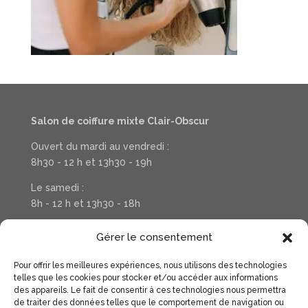
Salon de coiffure mixte Clair-Obscur
Ouvert du mardi au vendredi :
8h30 - 12 h et 13h30 - 19h
Le samedi :
8h - 12 h et 13h30 - 18h
Téléphone : 03 20 37 31 78
Gérer le consentement
Pour offrir les meilleures expériences, nous utilisons des technologies
Suivez la vie de votre salon sur Facebook
telles que les cookies pour stocker et/ou accéder aux informations
des appareils. Le fait de consentir à ces technologies nous permettra
de traiter des données telles que le comportement de navigation ou