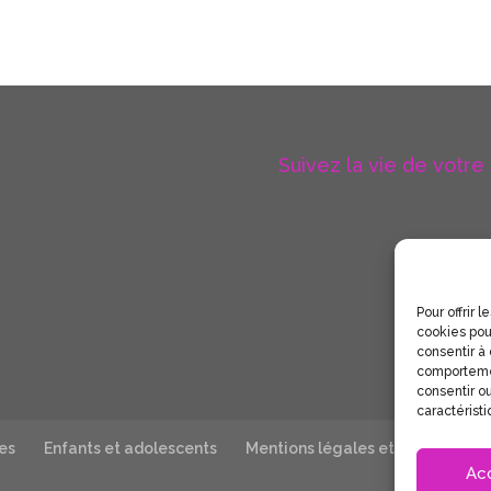
Suivez la vie de votre
Pour offrir 
cookies pou
consentir à
comportemen
consentir ou
caractéristi
es
Enfants et adolescents
Mentions légales et politique de
Ac