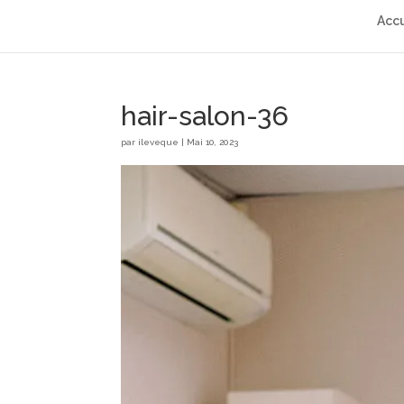
Accu
hair-salon-36
par
ileveque
|
Mai 10, 2023