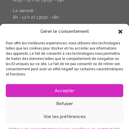
8h30 - 12 h et 13h30 - 19h
Le samedi :
8h - 12 h et 13h30 - 18h
Téléphone : 03 20 37 31 78
Gérer le consentement
Pour offrir les meilleures expériences, nous utilisons des technologies
Suivez la vie de votre salon sur Facebook
telles que les cookies pour stocker et/ou accéder aux informations
des appareils. Le fait de consentir à ces technologies nous permettra
de traiter des données telles que le comportement de navigation ou
les ID uniques sur ce site. Le fait de ne pas consentir ou de retirer son
consentement peut avoir un effet négatif sur certaines caractéristiques
et fonctions.
Accepter
Accueil
Coiffure Dames
Coiffure Hommes
Enfants et adolescents
Refuser
Mentions légales et politique de confidentialité
Politique de cookies (UE)
Voir les préférences
Clair Obscur Haubourdin