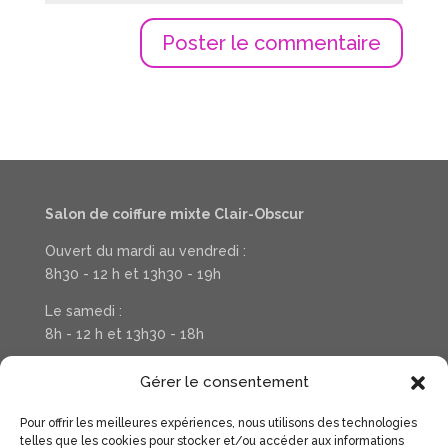
Salon de coiffure mixte Clair-Obscur
Ouvert du mardi au vendredi :
8h30 - 12 h et 13h30 - 19h
Le samedi :
8h - 12 h et 13h30 - 18h
Téléphone : 03 20 37 31 78
Gérer le consentement
Pour offrir les meilleures expériences, nous utilisons des technologies
Suivez la vie de votre salon sur Facebook
telles que les cookies pour stocker et/ou accéder aux informations