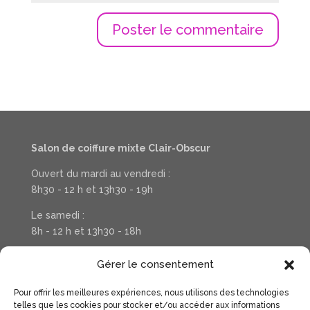
Salon de coiffure mixte Clair-Obscur
Ouvert du mardi au vendredi :
8h30 - 12 h et 13h30 - 19h
Le samedi :
8h - 12 h et 13h30 - 18h
Téléphone : 03 20 37 31 78
Gérer le consentement
Pour offrir les meilleures expériences, nous utilisons des technologies
Suivez la vie de votre salon sur Facebook
telles que les cookies pour stocker et/ou accéder aux informations