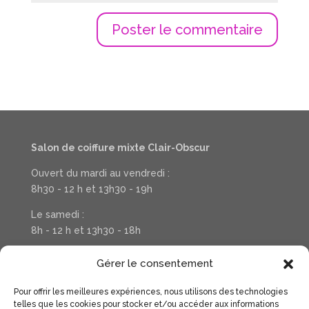
Salon de coiffure mixte Clair-Obscur
Ouvert du mardi au vendredi :
8h30 - 12 h et 13h30 - 19h
Le samedi :
8h - 12 h et 13h30 - 18h
Téléphone : 03 20 37 31 78
Gérer le consentement
Pour offrir les meilleures expériences, nous utilisons des technologies
Suivez la vie de votre salon sur Facebook
telles que les cookies pour stocker et/ou accéder aux informations