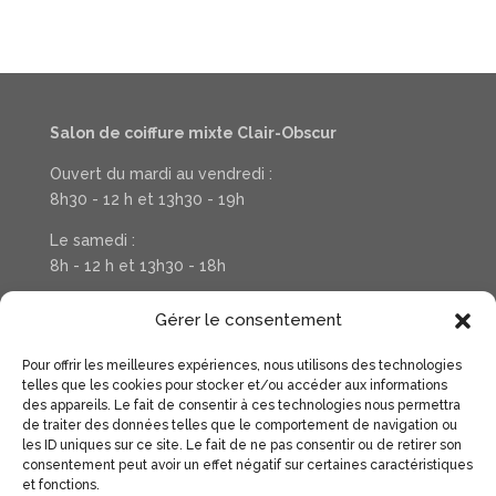
Salon de coiffure mixte Clair-Obscur
Ouvert du mardi au vendredi :
8h30 - 12 h et 13h30 - 19h
Le samedi :
8h - 12 h et 13h30 - 18h
Téléphone : 03 20 37 31 78
Gérer le consentement
Pour offrir les meilleures expériences, nous utilisons des technologies
Suivez la vie de votre salon sur Facebook
telles que les cookies pour stocker et/ou accéder aux informations
des appareils. Le fait de consentir à ces technologies nous permettra
de traiter des données telles que le comportement de navigation ou
les ID uniques sur ce site. Le fait de ne pas consentir ou de retirer son
consentement peut avoir un effet négatif sur certaines caractéristiques
et fonctions.