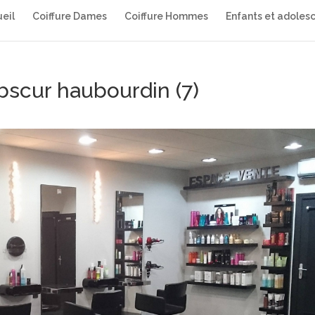
eil
Coiffure Dames
Coiffure Hommes
Enfants et adoles
Obscur haubourdin (7)